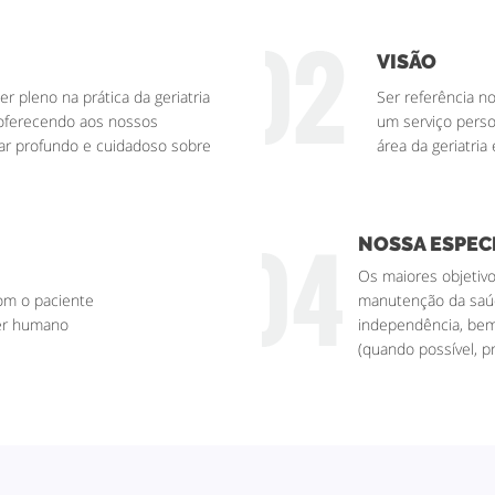
VISÃO
r pleno na prática da geriatria
Ser referência n
, oferecendo aos nossos
um serviço perso
ar profundo e cuidadoso sobre
área da geriatria 
NOSSA ESPEC
Os maiores objetivos
m o paciente
manutenção da saúd
ser humano
independência, be
(quando possível, p