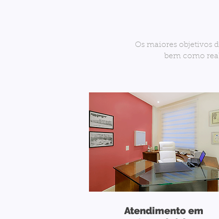
Os maiores objetivos 
bem como real
Atendimento em