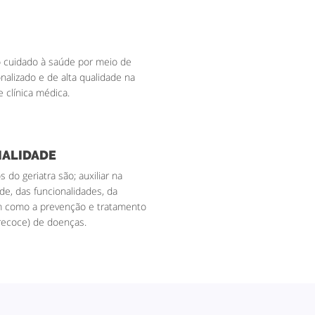
o cuidado à saúde por meio de
nalizado e de alta qualidade na
e clínica médica.
IALIDADE
 do geriatra são; auxiliar na
e, das funcionalidades, da
m como a prevenção e tratamento
recoce) de doenças.